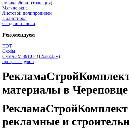
поликарбонат (трапеция)
Мягкие окна
Листовой полипропилен
Полистирол
Сэндвич-панели
Рекомендуем
ПЭТ
Скобы
Скотч 3М 4910 F (12ммх33м)
прозрач. - рулон
РекламаСтройКомплект 
материалы в Череповце
РекламаСтройКомплект
рекламные и строитель