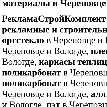
материалы в Череповце
РекламаСтройКомплект
рекламные и строитель
оргстекло
в Череповце и 
Череповце и Вологде,
плен
Вологде,
каркасы теплиц
поликарбонат
в Череповц
поликарбонат
в Череповц
Череповце и Вологде,
алл
и Вологде,
пэт
в Череповц