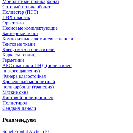
Монолитный поликарбонат
Сотовый поликарбонат
Полиэстер (ПЭТ)
ПВХ пластик
Оргстекло
Неоновые комплектующие
Баннерные ткани
Композитные алюминевые панели
Тентовые ткани
Клей, скотч и очистители
Каркасы теплиц
Герметики
АБС пластик и ПНД (полиэтилен
низкого давления)
Фанера влагостойкая
Кровельный монолитный
поликарбонат (трапеция)
Мягкие окна
Листовой полипропилен
Полистирол
Сэндвич-панели
Рекомендуем
Soljet Frontlit Arctic 510