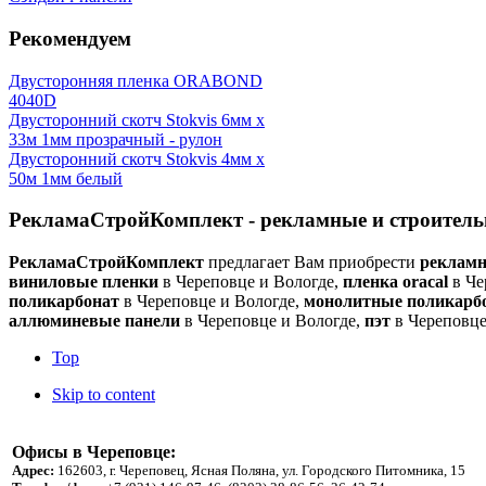
Рекомендуем
Двусторонняя пленка ORABOND
4040D
Двусторонний скотч Stokvis 6мм х
33м 1мм прозрачный - рулон
Двусторонний скотч Stokvis 4мм х
50м 1мм белый
РекламаСтройКомплект - рекламные и строитель
РекламаСтройКомплект
предлагает Вам приобрести
рекламн
виниловые пленки
в Череповце и Вологде,
пленка oracal
в Че
поликарбонат
в Череповце и Вологде,
монолитные поликарб
аллюминевые панели
в Череповце и Вологде,
пэт
в Череповце
Top
Skip to content
Офисы в Череповце:
Адрес:
162603, г. Череповец, Ясная Поляна, ул. Городского Питомника, 15