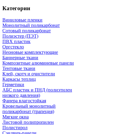
Категории
Виниловые пленки
Монолитный поликарбонат
Сотовый поликарбонат
Полиэстер (ПЭТ)
ПВХ пластик
Оргстекло
Неоновые комплектующие
Баннерные ткани
Композитные алюминевые панели
Тентовые ткани
Клей, скотч и очистители
Каркасы теплиц
Герметики
АБС пластик и ПНД (полиэтилен
низкого давления)
Фанера влагостойкая
Кровельный монолитный
поликарбонат (трапеция)
Мягкие окна
Листовой полипропилен
Полистирол
Сэндвич-панели