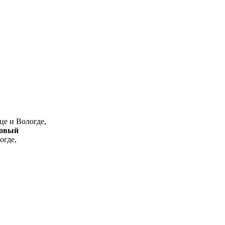
це и Вологде,
товый
огде,