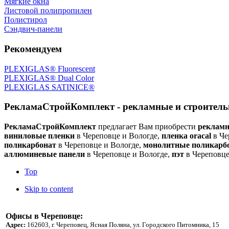
Мягкие окна
Листовой полипропилен
Полистирол
Сэндвич-панели
Рекомендуем
PLEXIGLAS® Fluorescent
PLEXIGLAS® Dual Color
PLEXIGLAS SATINICE®
РекламаСтройКомплект - рекламные и строитель
РекламаСтройКомплект
предлагает Вам приобрести
рекламн
виниловые пленки
в Череповце и Вологде,
пленка oracal
в Че
поликарбонат
в Череповце и Вологде,
монолитные поликарб
аллюминевые панели
в Череповце и Вологде,
пэт
в Череповце
Top
Skip to content
Офисы в Череповце:
Адрес:
162603, г. Череповец, Ясная Поляна, ул. Городского Питомника, 15