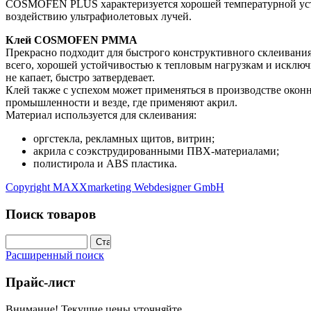
COSMOFEN PLUS характеризуется хорошей температурной уст
воздействию ультрафиолетовых лучей.
Клей COSMOFEN PMMA
Прекрасно подходит для быстрого конструктивного склеивания 
всего, хорошей устойчивостью к тепловым нагрузкам и исклю
не капает, быстро затвердевает.
Клей также с успехом может применяться в производстве око
промышленности и везде, где применяют акрил.
Материал используется для склеивания:
оргстекла, рекламных щитов, витрин;
акрила с соэкструдированными ПВХ-материалами;
полистирола и ABS пластика.
Copyright MAXXmarketing Webdesigner GmbH
Поиск товаров
Расширенный поиск
Прайс-лист
Внимание! Текущие цены уточняйте