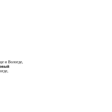
це и Вологде,
товый
огде,