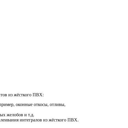
нтов из жёсткого ПВХ:
пример, оконные откосы, отливы,
ых желобов и т.д.
клеивания интегралов из жёсткого ПВХ.